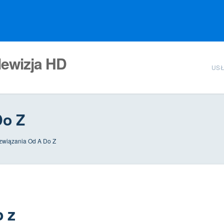
lewizja HD
USŁ
Do Z
związania Od A Do Z
 z