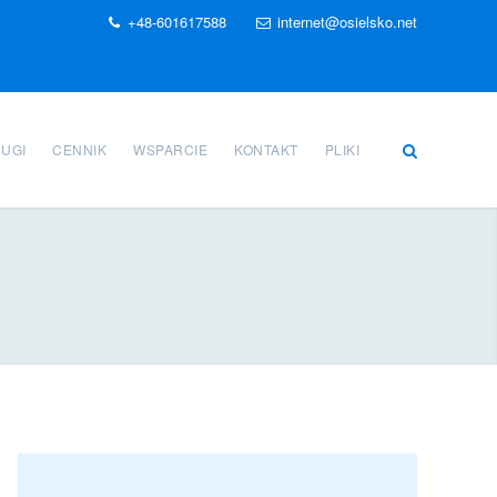
+48-601617588
internet@osielsko.net
UGI
CENNIK
WSPARCIE
KONTAKT
PLIKI