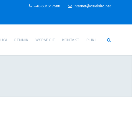
+48-601617588
internet@osielsko.net
UGI
CENNIK
WSPARCIE
KONTAKT
PLIKI