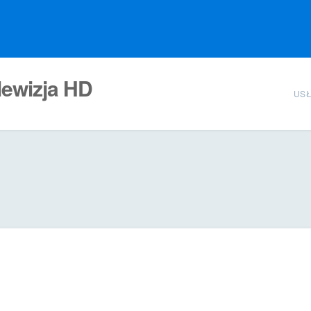
lewizja HD
USŁ