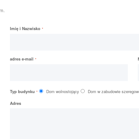
em.
Imię i Nazwisko
adres e-mail
Typ budynku
Dom wolnostojący
Dom w zabudowie szeregow
Adres